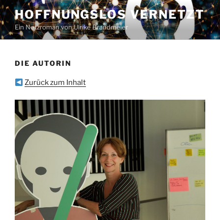
Zum
HOFFNUNGSLOS VERNETZT
Inhalt
Ein Netzroman von Ulrike Brandmeier
springen
DIE AUTORIN
Zurück zum Inhalt