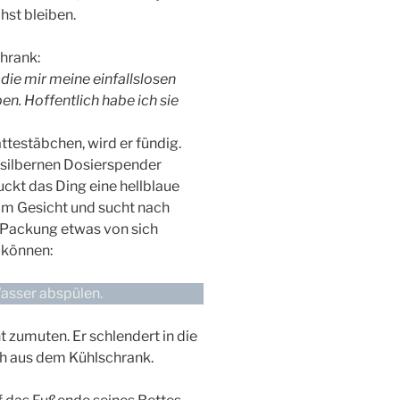
chst bleiben.
hrank:
ie mir meine einfallslosen
n. Hoffentlich habe ich sie
ttestäbchen, wird er fündig.
n silbernen Dosierspender
kt das Ding eine hellblaue
e im Gesicht und sucht nach
 Packung etwas von sich
u können:
Wasser abspülen.
ht zumuten. Er schlendert in die
ch aus dem Kühlschrank.