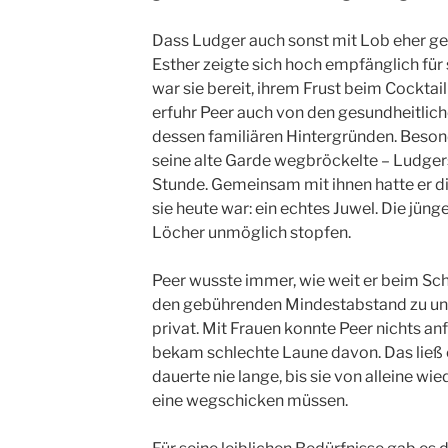
Dass Ludger auch sonst mit Lob eher geiz
Esther zeigte sich hoch empfänglich für
war sie bereit, ihrem Frust beim Cocktai
erfuhr Peer auch von den gesundheitlic
dessen familiären Hintergründen. Besond
seine alte Garde wegbröckelte – Ludger
Stunde. Gemeinsam mit ihnen hatte er 
sie heute war: ein echtes Juwel. Die jün
Löcher unmöglich stopfen.
Peer wusste immer, wie weit er beim Sc
den gebührenden Mindestabstand zu unte
privat. Mit Frauen konnte Peer nichts anf
bekam schlechte Laune davon. Das ließ e
dauerte nie lange, bis sie von alleine wi
eine wegschicken müssen.