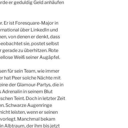
ürde er geduldig Geld anhäufen
. Er ist Foresquare-Major in
rnational über LinkedIn und
en, von denen er denkt, dass
beobachtet sie, postet selbst
r gerade zu überhitzen. Rote
llose Weiß seiner Augäpfel.
esen für sein Team, wie immer
er hat Peer solche Nächte mit
ine der Glamour-Partys, die in
 Adrenalin in seinem Blut
schen Teint. Doch in letzter Zeit
zen. Schwarze Augenringe
nicht leisten, wenn er seinen
t vorlegt. Manchmal bekam
in Albtraum, der ihm bis jetzt