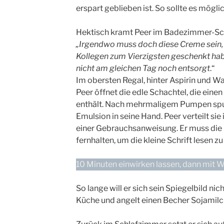
erspart geblieben ist. So sollte es mögli
Hektisch kramt Peer im Badezimmer-Sc
„Irgendwo muss doch diese Creme sein, d
Kollegen zum Vierzigsten geschenkt habe
nicht am gleichen Tag noch entsorgt
.“
Im obersten Regal, hinter Aspirin und Wa
Peer öffnet die edle Schachtel, die eine
enthält. Nach mehrmaligem Pumpen spuc
Emulsion in seine Hand. Peer verteilt si
einer Gebrauchsanweisung. Er muss die
fernhalten, um die kleine Schrift lesen z
10 Minuten einwirken lassen, dann mit 
So lange will er sich sein Spiegelbild nic
Küche und angelt einen Becher Sojamil