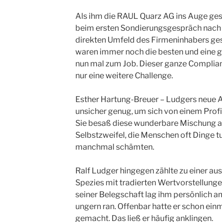
Als ihm die RAUL Quarz AG ins Auge ges
beim ersten Sondierungsgespräch nach
direkten Umfeld des Firmeninhabers ges
waren immer noch die besten und eine 
nun mal zum Job. Dieser ganze Compli
nur eine weitere Challenge.
Esther Hartung-Breuer – Ludgers neue As
unsicher genug, um sich von einem Profi 
Sie besaß diese wunderbare Mischung 
Selbstzweifel, die Menschen oft Dinge tun 
manchmal schämten.
Ralf Ludger hingegen zählte zu einer a
Spezies mit tradierten Wertvorstellunge
seiner Belegschaft lag ihm persönlich am
ungern ran. Offenbar hatte er schon ein
gemacht. Das ließ er häufig anklingen.