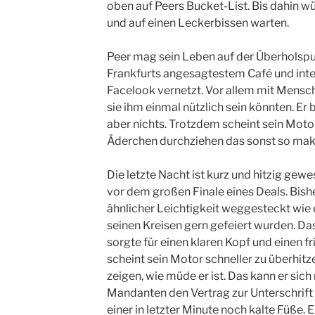
oben auf Peers Bucket-List. Bis dahin w
und auf einen Leckerbissen warten.
Peer mag sein Leben auf der Überholspur
Frankfurts angesagtestem Café und inte
Facelook vernetzt. Vor allem mit Mensch
sie ihm einmal nützlich sein könnten. Er 
aber nichts. Trotzdem scheint sein Moto
Äderchen durchziehen das sonst so make
Die letzte Nacht ist kurz und hitzig gew
vor dem großen Finale eines Deals. Bish
ähnlicher Leichtigkeit weggesteckt wie e
seinen Kreisen gern gefeiert wurden. Das
sorgte für einen klaren Kopf und einen fri
scheint sein Motor schneller zu überhit
zeigen, wie müde er ist. Das kann er sich 
Mandanten den Vertrag zur Unterschrif
einer in letzter Minute noch kalte Füße. E