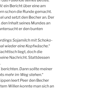
f das Fußende seines Bettes.
: ein Bericht über eine am
tern schon die Runde gemacht.
el und setzt den Becher an. Der
 den Inhalt seines Mundes an
ntersucht er den bunten
erdings Sojamilch mit Schoko-
al wieder eine Kopfwäsche
.“
chttisch liegt, doch die
 keine Nachricht. Stattdessen
.
berichten. Dann sollte meiner
chts mehr im Weg stehen
.“
ippen leert Peer den Becher
gutem Willen konnte man sich an