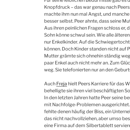
Für seine leiblichen Bedürfnisse gab es 
Knopfdruck – das war genau nach Peer
machte ihm nun mal Angst, und manche 
besser selbst. Peer ahnte, dass seine M
Aus ihren peinlichen Fragen schloss er, da
Sohn könne schwul sein. Wie alle ältere
nur Enkelkinder. Auf die Schwiegertochte
können. Doch Kinder standen nicht auf P
Mutter grämte sich ohnehin ständig weg
paar Enkel auch nicht mehr an. Zum Glü
weg. Sie telefonierten nur an den Geburt
Auch
Freja
hielt Peers Karriere für das 
behelligte sie ihren viel beschäftigten S
In den letzten Jahren hatte Peer seine b
mit Nachfolge-Problemen ausgerichtet. 
fehlte denen häufig der Biss, ein Untern
das nicht nachvollziehen, aber umso bess
eine Firma auf dem Silbertablett serviere