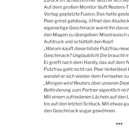
Zurück im Schlafzimmer setzt er sich au
Auf dem großen Monitor läuft Reuters-TV
Vortag geplatzte Fusion. Das hatte ges
Peer grinst gehässig, öffnet den Aludeck
eigenartige Geschmack warnt ihn davor,
den Magen zu übergeben. Misstrauisch u
Aufdruck und schüttelt den Kopf:
„Warum kauft diese blöde Putzfrau neu
Geschmack? Unglaublich! Die braucht m
Er greift nach dem Handy, das auf dem Na
Putzfrau geht nicht ran. Peer hinterlässt
wendet er sich wieder dem Fernseher zu
„Morgen wird Reuters über unseren Deal 
Beförderung zum Partner eigentlich ni
Mit einem zufriedenen Lächeln auf den L
bis auf den letzten Schluck. Mit etwas 
den Geschmack sogar gewöhnen.
***