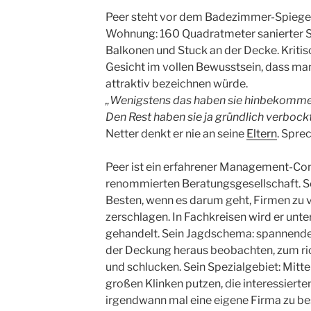
Peer steht vor dem Badezimmer-Spiegel
Wohnung: 160 Quadratmeter sanierter Sti
Balkonen und Stuck an der Decke. Kritisc
Gesicht im vollen Bewusstsein, dass man
attraktiv bezeichnen würde.
„Wenigstens das haben sie hinbekommen
Den Rest haben sie ja gründlich verbock
Netter denkt er nie an seine
Eltern
. Sprec
Peer ist ein erfahrener Management-Cons
renommierten Beratungsgesellschaft. Se
Besten, wenn es darum geht, Firmen zu 
zerschlagen. In Fachkreisen wird er un
gehandelt. Sein Jagdschema: spannend
der Deckung heraus beobachten, zum ri
und schlucken. Sein Spezialgebiet: Mitte
großen Klinken putzen, die interessierten
irgendwann mal eine eigene Firma zu bes