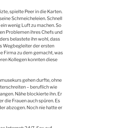
te, spielte Peer in die Karten.
 seine Schmeicheleien. Schnell
l ein wenig Luft zu machen. So
hen Problemen ihres Chefs und
ers belastete ihn wohl, dass
s Wegbegleiter der ersten
die Firma zu dem gemacht, was
geren Kollegen konnten diese
hmusekurs gehen durfte, ohne
rschreiten – beruflich wie
angen. Nähe blockierte ihn. Er
r die Frauen auch spüren. Es
eder abzogen. Noch nie hatte er