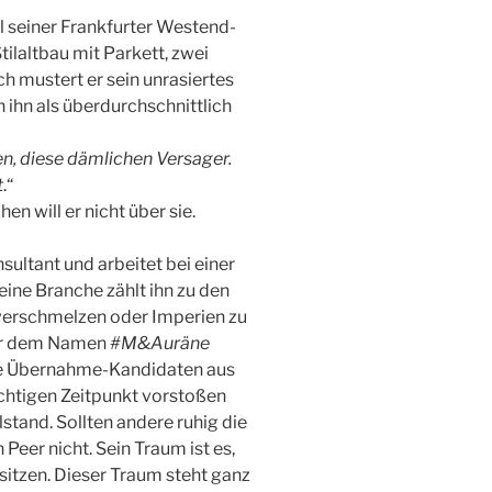
 seiner Frankfurter Westend-
laltbau mit Parkett, zwei
h mustert er sein unrasiertes
 ihn als überdurchschnittlich
, diese dämlichen Versager.
t
.“
hen will er nicht über sie.
ultant und arbeitet bei einer
ine Branche zählt ihn zu den
verschmelzen oder Imperien zu
ter dem Namen
#M&Auräne
e Übernahme-Kandidaten aus
chtigen Zeitpunkt vorstoßen
lstand. Sollten andere ruhig die
 Peer nicht. Sein Traum ist es,
itzen. Dieser Traum steht ganz