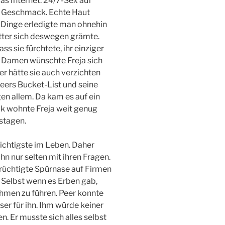
das Internet: 24/7-Sex auf
s Geschmack. Echte Haut
Dinge erledigte man ohnehin
utter sich deswegen grämte.
ss sie fürchtete, ihr einziger
n Damen wünschte Freja sich
r hätte sie auch verzichten
eers Bucket-List und seine
en allem. Da kam es auf ein
ck wohnte Freja weit genug
stagen.
Wichtigste im Leben. Daher
ohn nur selten mit ihren Fragen.
erüchtigte Spürnase auf Firmen
Selbst wenn es Erben gab,
ehmen zu führen. Peer konnte
er für ihn. Ihm würde keiner
n. Er musste sich alles selbst