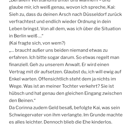
„Bei allem Verständnis unter uns Männern – und
glaube mir, ich weiß genau, wovon ich spreche, Kai:
Sieh zu, dass du deinen Arsch nach Düsseldorf zurück
verfrachtest und endlich wieder Ordnung in dein
Leben bringst. Von all dem, was ich über die Situation
in Berlin weiß …“
(Kai fragte sich, von wem?)
„… braucht außer uns beiden niemand etwas zu
erfahren. Ich bitte sogar darum. So etwas regelt man
finanziell. Geh zu unserem Anwalt. Er wird einen
Vertrag mit dir aufsetzen. Glaubst du, ich will ewig auf
Enkel warten. Offensichtlich steht dem ja nichts im
Wege. Was ist an meiner Tochter verkehrt? Sie ist
hübsch und hat genau den gleichen Eingang zwischen
den Beinen.“
Da Corinna zudem Geld besaß, befolgte Kai, was sein
Schwiegervater von ihm verlangte. Im Grunde machte
es alles leichter. Dennoch blieb die Ehe kinderlos.