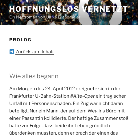
Zum
HOFFNUNGSLOS VERNETZT
Inhalt
Ein Netzroman von Ulrike Brandmeier
springen
PROLOG
Zurück zum Inhalt
Wie alles begann
Am Morgen des 24. April 2012 ereignete sich in der
Frankfurter U-Bahn-Station
#Alte-Oper
ein tragischer
Unfall mit Personenschaden. Ein Zug war nicht daran
beteiligt. Nur ein Mann, der auf dem Weg ins Büro mit
einer Passantin kollidierte. Der heftige Zusammenstoß
hatte zur Folge, dass beide ihr Leben gründlich
überdenken mussten, denn er brach der einen das