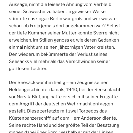
Aussage, nicht die leiseste Ahnung vom Verbleib
seiner Schwester zu haben. In gewisser Weise
stimmte das sogar: Berlin war groß, und wer wusste
schon, ob Freja jemals dort angekommen war? Selbst
der tiefe Kummer seiner Mutter konnte Sverre nicht
erweichen. Im Stillen genoss er, wie deren Gedanken
einmal nicht um seinen jähzornigen Vater kreisten.
Den wiederum bekümmerte der Verlust seines
Seesacks viel mehr als das Verschwinden seiner
gottlosen Tochter.
Der Seesack war ihm heilig – ein Zeugnis seiner
Heldengeschichte: damals, 1940, bei der Seeschlacht
vor Narvik. Blutjung hatte er sich mit seiner Fregatte
dem Angriff der deutschen Wehrmacht entgegen
gestellt. Diese zerfetzte mit zwei Torpedos das
Küstenpanzerschiff, auf dem Herr Anderson diente.
Seine rechte Hand und der größte Teil der Besatzung
gingen dabei über Bord, weshalb er mit der Linken